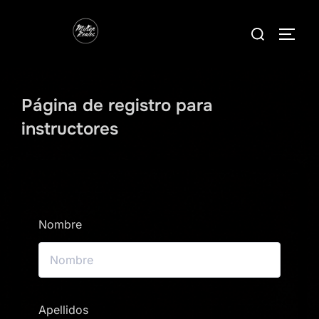
Saltar
Buscar:
al
ALTE
contenido
Página de registro para
instructores
Nombre
Apellidos